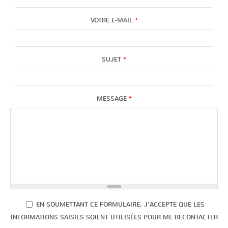
VOTRE E-MAIL
*
SUJET
*
MESSAGE
*
EN SOUMETTANT CE FORMULAIRE, J'ACCEPTE QUE LES
EN SOUMETTANT CE FORMULAIRE, J'ACCEPTE QUE LES
INFORMATIONS SAISIES SOIENT UTILISÉES POUR ME RECONTACTER
INFORMATIONS SAISIES SOIENT UTILISÉES POUR ME RECONTACTER
*