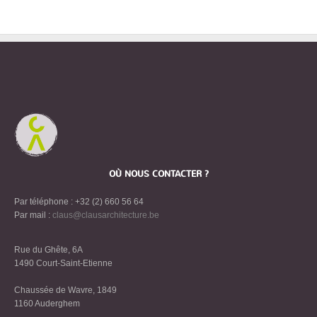
OÙ NOUS CONTACTER ?
Par téléphone : +32 (2) 660 56 64
Par mail :
claus@clausarchitecture.be
Rue du Ghête, 6A
1490 Court-Saint-Etienne
Chaussée de Wavre, 1849
1160 Auderghem